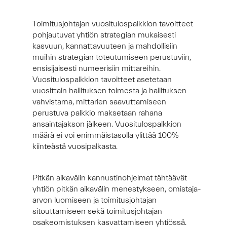
Toimitusjohtajan vuositulospalkkion tavoitteet
pohjautuvat yhtiön strategian mukaisesti
kasvuun, kannattavuuteen ja mahdollisiin
muihin strategian toteutumiseen perustuviin,
ensisijaisesti numeerisiin mittareihin.
Vuositulospalkkion tavoitteet asetetaan
vuosittain hallituksen toimesta ja hallituksen
vahvistama, mittarien saavuttamiseen
perustuva palkkio maksetaan rahana
ansaintajakson jälkeen. Vuositulospalkkion
määrä ei voi enimmäistasolla ylittää 100%
kiinteästä vuosipalkasta.
Pitkän aikavälin kannustinohjelmat tähtäävät
yhtiön pitkän aikavälin menestykseen, omistaja-
arvon luomiseen ja toimitusjohtajan
sitouttamiseen sekä toimitusjohtajan
osakeomistuksen kasvattamiseen yhtiössä.