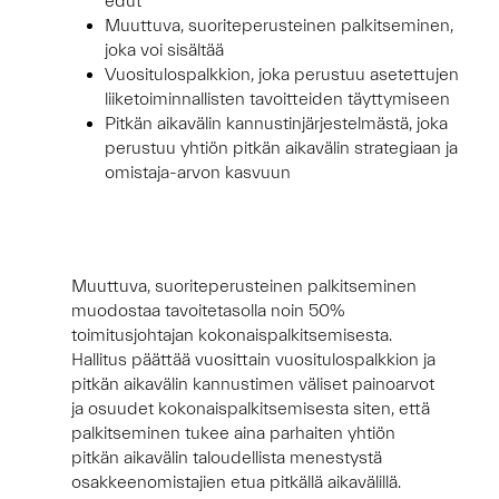
edut
Muuttuva, suoriteperusteinen palkitseminen,
joka voi sisältää
Vuositulospalkkion, joka perustuu asetettujen
liiketoiminnallisten tavoitteiden täyttymiseen
Pitkän aikavälin kannustinjärjestelmästä, joka
perustuu yhtiön pitkän aikavälin strategiaan ja
omistaja-arvon kasvuun
Muuttuva, suoriteperusteinen palkitseminen
muodostaa tavoitetasolla noin 50%
toimitusjohtajan kokonaispalkitsemisesta.
Hallitus päättää vuosittain vuositulospalkkion ja
pitkän aikavälin kannustimen väliset painoarvot
ja osuudet kokonaispalkitsemisesta siten, että
palkitseminen tukee aina parhaiten yhtiön
pitkän aikavälin taloudellista menestystä
osakkeenomistajien etua pitkällä aikavälillä.