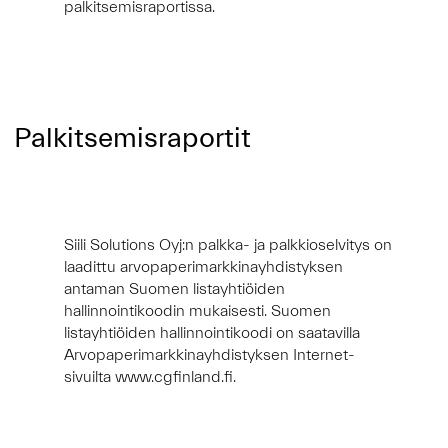
palkitsemisraportissa.
Palkitsemisraportit
Siili Solutions Oyj:n palkka- ja palkkioselvitys on
laadittu arvopaperimarkkinayhdistyksen
antaman Suomen listayhtiöiden
hallinnointikoodin mukaisesti. Suomen
listayhtiöiden hallinnointikoodi on saatavilla
Arvopaperimarkkinayhdistyksen Internet-
sivuilta
www.cgfinland.fi
.