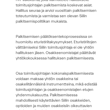
toimitusjohtajan palkitsemista koskevat asiat.
Hallitus seuraa ja arvioi vuosittain palkitsemisen
toteutumista ja varmistaa sen olevan Siilin
palkitsemispolitiikan mukaista.
Palkitsemisen päätöksentekoprosessissa on
huomioitu eturistiriitakysymykset. Eturistiriitojen
välttämiseksi Siilin toimitusjohtaja ei ole yhtiön
hallituksen jäsen. Osakkeenomistajat päättävät
yhtiökokouksessa hallituksen palkitsemisesta.
Osa toimitusjohtajan kokonaispalkitsemisesta
voidaan maksaa yhtiön osakkeina tai
osakeliitännäisinä instrumentteina, mikä edistää
toimitusjohtajan ja osakkeenomistajien etujen
yhdenmukaisuutta. Palkitsemisessa
mahdollisesti käytettävien Siilin osakkeiden,
optioiden ja muiden osakkeisiin oikeuttavien