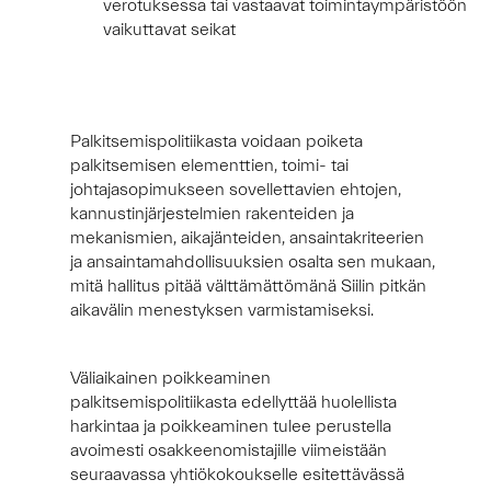
verotuksessa tai vastaavat toimintaympäristöön
vaikuttavat seikat
Palkitsemispolitiikasta voidaan poiketa
palkitsemisen elementtien, toimi- tai
johtajasopimukseen sovellettavien ehtojen,
kannustinjärjestelmien rakenteiden ja
mekanismien, aikajänteiden, ansaintakriteerien
ja ansaintamahdollisuuksien osalta sen mukaan,
mitä hallitus pitää välttämättömänä Siilin pitkän
aikavälin menestyksen varmistamiseksi.
Väliaikainen poikkeaminen
palkitsemispolitiikasta edellyttää huolellista
harkintaa ja poikkeaminen tulee perustella
avoimesti osakkeenomistajille viimeistään
seuraavassa yhtiökokoukselle esitettävässä