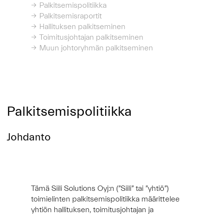
Palkitsemispolitiikka
Palkitsemisraportit
Hallituksen palkitseminen
Toimitusjohtajan palkitseminen
Muun johtoryhmän palkitseminen
Palkitsemispolitiikka
Johdanto
Tämä Siili Solutions Oyj:n (”Siili” tai ”yhtiö”)
toimielinten palkitsemispolitiikka määrittelee
yhtiön hallituksen, toimitusjohtajan ja