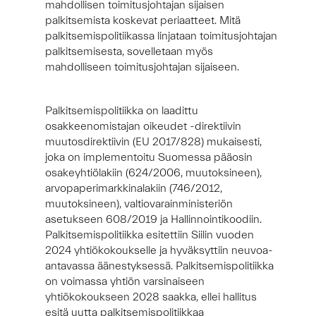
mahdollisen toimitusjohtajan sijaisen
palkitsemista koskevat periaatteet. Mitä
palkitsemispolitiikassa linjataan toimitusjohtajan
palkitsemisesta, sovelletaan myös
mahdolliseen toimitusjohtajan sijaiseen.
Palkitsemispolitiikka on laadittu
osakkeenomistajan oikeudet -direktiivin
muutosdirektiivin (EU 2017/828) mukaisesti,
joka on implementoitu Suomessa pääosin
osakeyhtiölakiin (624/2006, muutoksineen),
arvopaperimarkkinalakiin (746/2012,
muutoksineen), valtiovarainministeriön
asetukseen 608/2019 ja Hallinnointikoodiin.
Palkitsemispolitiikka esitettiin Siilin vuoden
2024 yhtiökokoukselle ja hyväksyttiin neuvoa-
antavassa äänestyksessä. Palkitsemispolitiikka
on voimassa yhtiön varsinaiseen
yhtiökokoukseen 2028 saakka, ellei hallitus
esitä uutta palkitsemispolitiikkaa