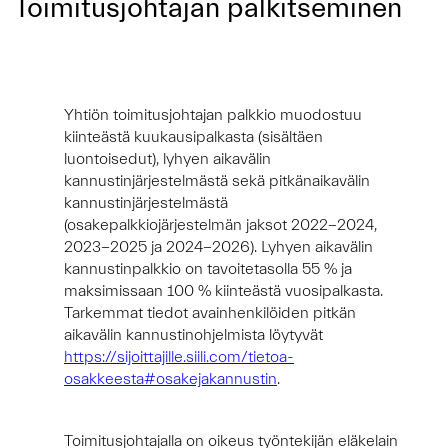
Toimitusjohtajan palkitseminen
Yhtiön toimitusjohtajan palkkio muodostuu
kiinteästä kuukausipalkasta (sisältäen
luontoisedut), lyhyen aikavälin
kannustinjärjestelmästä sekä pitkänaikavälin
kannustinjärjestelmästä
(osakepalkkiojärjestelmän jaksot 2022-2024,
2023-2025 ja 2024-2026).
Lyhyen aikavälin
kannustinpalkkio on tavoitetasolla 55 % ja
maksimissaan 100 % kiinteästä vuosipalkasta.
Tarkemmat tiedot avainhenkilöiden pitkän
aikavälin kannustinohjelmista löytyvät
https://sijoittajille.siili.com/tietoa-
osakkeesta#osakejakannustin
.
Toimitusjohtajalla on oikeus työntekijän eläkelain