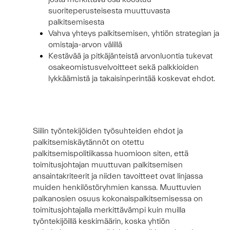
suoriteperusteisesta muuttuvasta
palkitsemisesta
Vahva yhteys palkitsemisen, yhtiön strategian ja
omistaja-arvon välillä
Kestävää ja pitkäjänteistä arvonluontia tukevat
osakeomistusvelvoitteet sekä palkkioiden
lykkäämistä ja takaisinperintää koskevat ehdot.
Siilin työntekijöiden työsuhteiden ehdot ja
palkitsemiskäytännöt on otettu
palkitsemispolitiikassa huomioon siten, että
toimitusjohtajan muuttuvan palkitsemisen
ansaintakriteerit ja niiden tavoitteet ovat linjassa
muiden henkilöstöryhmien kanssa. Muuttuvien
palkanosien osuus kokonaispalkitsemisessa on
toimitusjohtajalla merkittävämpi kuin muilla
työntekijöillä keskimäärin, koska yhtiön