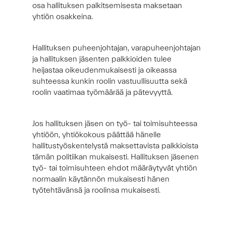
osa hallituksen palkitsemisesta maksetaan
yhtiön osakkeina.
Hallituksen puheenjohtajan, varapuheenjohtajan
ja hallituksen jäsenten palkkioiden tulee
heijastaa oikeudenmukaisesti ja oikeassa
suhteessa kunkin roolin vastuullisuutta sekä
roolin vaatimaa työmäärää ja pätevyyttä.
Jos hallituksen jäsen on työ- tai toimisuhteessa
yhtiöön, yhtiökokous päättää hänelle
hallitustyöskentelystä maksettavista palkkioista
tämän politiikan mukaisesti. Hallituksen jäsenen
työ- tai toimisuhteen ehdot määräytyvät yhtiön
normaalin käytännön mukaisesti hänen
työtehtävänsä ja roolinsa mukaisesti.