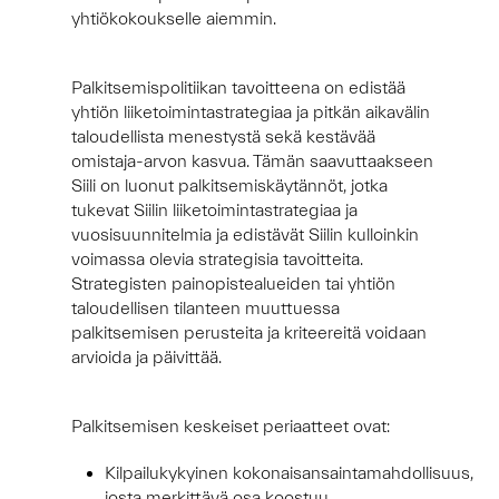
yhtiökokoukselle aiemmin.
Palkitsemispolitiikan tavoitteena on edistää
yhtiön liiketoimintastrategiaa ja pitkän aikavälin
taloudellista menestystä sekä kestävää
omistaja-arvon kasvua. Tämän saavuttaakseen
Siili on luonut palkitsemiskäytännöt, jotka
tukevat Siilin liiketoimintastrategiaa ja
vuosisuunnitelmia ja edistävät Siilin kulloinkin
voimassa olevia strategisia tavoitteita.
Strategisten painopistealueiden tai yhtiön
taloudellisen tilanteen muuttuessa
palkitsemisen perusteita ja kriteereitä voidaan
arvioida ja päivittää.
Palkitsemisen keskeiset periaatteet ovat:
Kilpailukykyinen kokonaisansaintamahdollisuus,
josta merkittävä osa koostuu