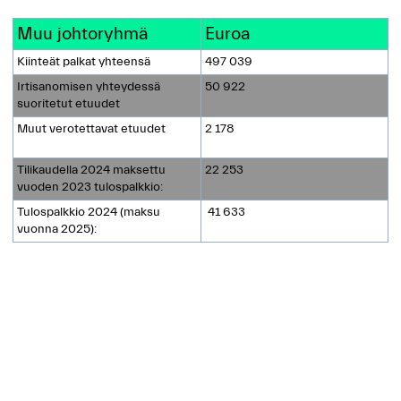
Muu johtoryhmä
Euroa
Kiinteät palkat yhteensä
497 039
Irtisanomisen yhteydessä
50 922
suoritetut etuudet
Muut verotettavat etuudet
2 178
Tilikaudella 2024 maksettu
22 253
vuoden 2023 tulospalkkio:
Tulospalkkio 2024 (maksu
41 633
vuonna 2025):