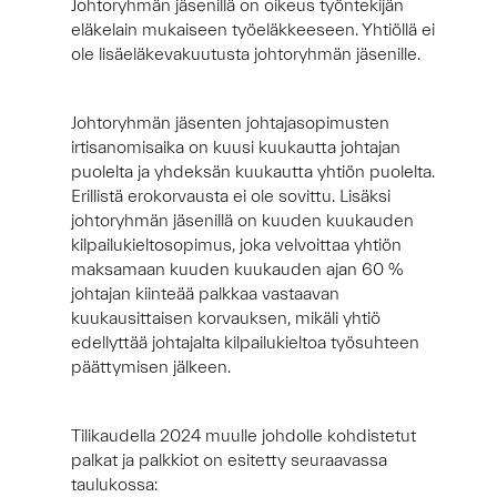
Johtoryhmän jäsenillä on oikeus työntekijän
eläkelain mukaiseen työeläkkeeseen. Yhtiöllä ei
ole lisäeläkevakuutusta johtoryhmän jäsenille.
Johtoryhmän jäsenten johtajasopimusten
irtisanomisaika on kuusi kuukautta johtajan
puolelta ja yhdeksän kuukautta yhtiön puolelta.
Erillistä erokorvausta ei ole sovittu. Lisäksi
johtoryhmän jäsenillä on kuuden kuukauden
kilpailukieltosopimus, joka velvoittaa yhtiön
maksamaan kuuden kuukauden ajan 60 %
johtajan kiinteää palkkaa vastaavan
kuukausittaisen korvauksen, mikäli yhtiö
edellyttää johtajalta kilpailukieltoa työsuhteen
päättymisen jälkeen.
Tilikaudella
2024
muulle johdolle kohdistetut
palkat ja palkkiot on esitetty seuraavassa
taulukossa: