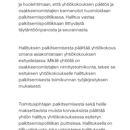
ja huolehtimaan, että yhtiökokouksen päätös ja
osakkeenomistajien kannanotot huomioidaan
palkitsemispolitiikassa. Hallitus vastaa
palkitsemispolitiikkaan liittyvästä
täytäntöönpanosta ja seurannasta.
Hallituksen palkitsemisesta päättää yhtiökokous
omana asiakohtanaan yhtiökokouksen
esityslistassa. Mikäli yhtiöllä on
osakkeenomistajien nimitystoimikunta, tekee se
esityksen yhtiökokoukselle hallituksen
palkitsemisesta toimikunnan työjärjestyksen
mukaisesti.
Toimitusjohtajan palkitsemisesta sekä heille
maksettavista muista korvauksista päättää
yhtiön hallitus yhtiökokouksessa esitetyn
palkitsemispolitiikan puitteissa. Hallituksella on
HR-valiokunta, joka valmistelee hallitukselle