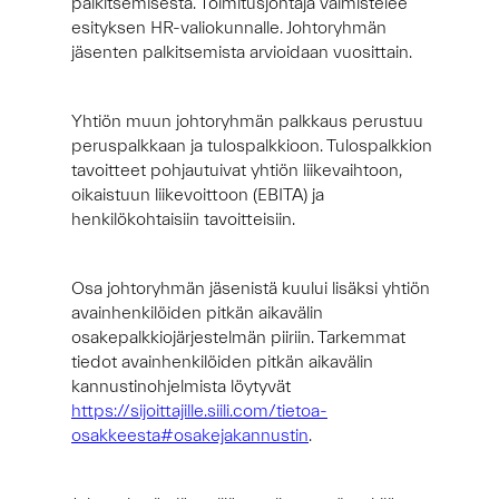
palkitsemisesta. Toimitusjohtaja valmistelee
esityksen HR-valiokunnalle. Johtoryhmän
jäsenten palkitsemista arvioidaan vuosittain.
Yhtiön muun johtoryhmän palkkaus perustuu
peruspalkkaan ja tulospalkkioon. Tulospalkkion
tavoitteet pohjautuivat yhtiön liikevaihtoon,
oikaistuun liikevoittoon (EBITA) ja
henkilökohtaisiin tavoitteisiin.
Osa johtoryhmän jäsenistä kuului lisäksi yhtiön
avainhenkilöiden pitkän aikavälin
osakepalkkiojärjestelmän piiriin. Tarkemmat
tiedot avainhenkilöiden pitkän aikavälin
kannustinohjelmista löytyvät
https://sijoittajille.siili.com/tietoa-
osakkeesta#osakejakannustin
.