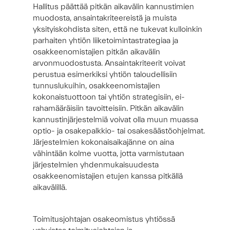
Hallitus päättää pitkän aikavälin kannustimien
muodosta, ansaintakriteereistä ja muista
yksityiskohdista siten, että ne tukevat kulloinkin
parhaiten yhtiön liiketoimintastrategiaa ja
osakkeenomistajien pitkän aikavälin
arvonmuodostusta. Ansaintakriteerit voivat
perustua esimerkiksi yhtiön taloudellisiin
tunnuslukuihin, osakkeenomistajien
kokonaistuottoon tai yhtiön strategisiin, ei-
rahamääräisiin tavoitteisiin. Pitkän aikavälin
kannustinjärjestelmiä voivat olla muun muassa
optio- ja osakepalkkio- tai osakesäästöohjelmat.
Järjestelmien kokonaisaikajänne on aina
vähintään kolme vuotta, jotta varmistutaan
järjestelmien yhdenmukaisuudesta
osakkeenomistajien etujen kanssa pitkällä
aikavälillä.
Toimitusjohtajan osakeomistus yhtiössä