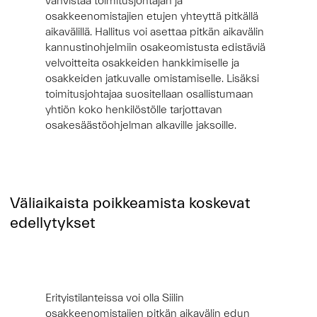
vahvistaa toimitusjohtajan ja
osakkeenomistajien etujen yhteyttä pitkällä
aikavälillä. Hallitus voi asettaa pitkän aikavälin
kannustinohjelmiin osakeomistusta edistäviä
velvoitteita osakkeiden hankkimiselle ja
osakkeiden jatkuvalle omistamiselle. Lisäksi
toimitusjohtajaa suositellaan osallistumaan
yhtiön koko henkilöstölle tarjottavan
osakesäästöohjelman alkaville jaksoille.
Väliaikaista poikkeamista koskevat
edellytykset
Erityistilanteissa voi olla Siilin
osakkeenomistajien pitkän aikavälin edun