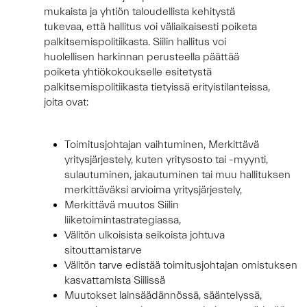
mukaista ja yhtiön taloudellista kehitystä
tukevaa, että hallitus voi väliaikaisesti poiketa
palkitsemispolitiikasta. Siilin hallitus voi
huolellisen harkinnan perusteella päättää
poiketa yhtiökokoukselle esitetystä
palkitsemispolitiikasta tietyissä erityistilanteissa,
joita ovat:
Toimitusjohtajan vaihtuminen, Merkittävä
yritysjärjestely, kuten yritysosto tai -myynti,
sulautuminen, jakautuminen tai muu hallituksen
merkittäväksi arvioima yritysjärjestely,
Merkittävä muutos Siilin
liiketoimintastrategiassa,
Välitön ulkoisista seikoista johtuva
sitouttamistarve
Välitön tarve edistää toimitusjohtajan omistuksen
kasvattamista Siilissä
Muutokset lainsäädännössä, sääntelyssä,