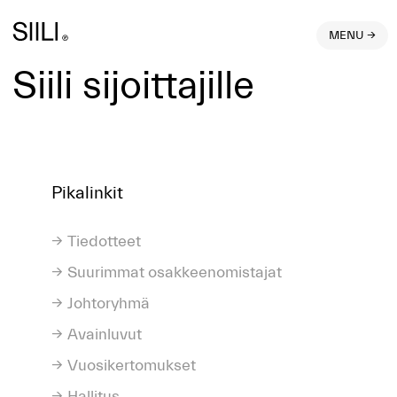
MENU →
Siili sijoittajille
Pikalinkit
Tiedotteet
Suurimmat osakkeenomistajat
Johtoryhmä
Avainluvut
Vuosikertomukset
Hallitus