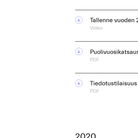
Tallenne vuoden 
Video
Puolivuosikatsaus
PDF
Tiedotustilaisuus
PDF
2020