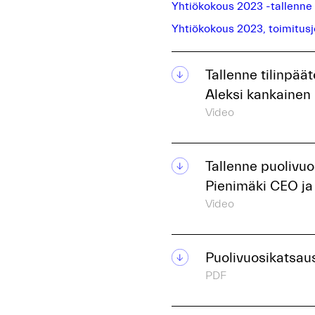
Yhtiökokous 2023 -tallenne
Yhtiökokous 2023, toimitus
Tallenne tilinpää
Aleksi kankainen
Video
Tallenne puolivuo
Pienimäki CEO ja
Video
Puolivuosikatsaus
PDF