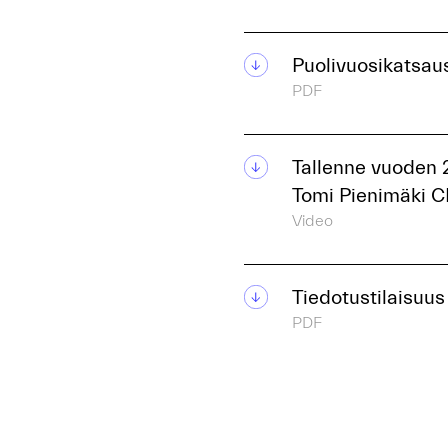
Puolivuosikatsaus
PDF
Tallenne vuoden 
Tomi Pienimäki C
Video
Tiedotustilaisuus
PDF