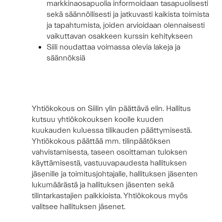
markkinaosapuolia informoidaan tasapuolisesti
sekä säännöllisesti ja jatkuvasti kaikista toimista
ja tapahtumista, joiden arvioidaan olennaisesti
vaikuttavan osakkeen kurssin kehitykseen
Siili noudattaa voimassa olevia lakeja ja
säännöksiä
Yhtiökokous on Siilin ylin päättävä elin. Hallitus
kutsuu yhtiökokouksen koolle kuuden
kuukauden kuluessa tilikauden päättymisestä.
Yhtiökokous päättää mm. tilinpäätöksen
vahvistamisesta, taseen osoittaman tuloksen
käyttämisestä, vastuuvapaudesta hallituksen
jäsenille ja toimitusjohtajalle, hallituksen jäsenten
lukumäärästä ja hallituksen jäsenten sekä
tilintarkastajien palkkioista. Yhtiökokous myös
valitsee hallituksen
jäsenet.