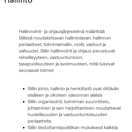
Hallinto
Hallinnointi- ja ohjausjärjestelmä määrittää
Siilissä noudatettavan hallintotavan, hallinnon
periaatteet, toimintamallin, roolit, vastuut ja
valtuudet. Siilin hallinnointi ja ohjaus perustuvat
rehellisyyteen, vastuuntuntoon,
tasapuolisuuteen ja avoimuuteen, mitä tukevat
seuraavat toimet:
Siilin johto, hallinto ja henkilöstö ovat riittävän
sisäisen ja ulkoisen valvonnan alaisia
Siilin organisointi, toiminnan suunnittelu,
johtaminen ja sen harjoittaminen noudattavat
huolellisuuden ja vastuuntuntoisuuden
periaatteita
Siilin tiedottamispolitiikan mukaisesti kaikkia